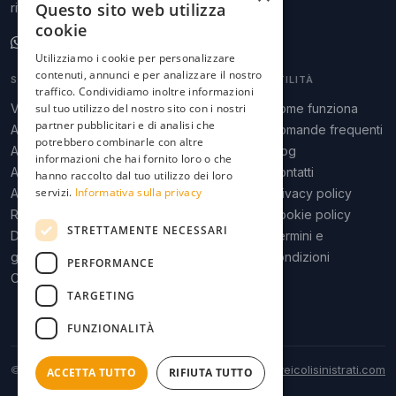
Questo sito web utilizza
ritiro a domicilio, pagamento immediato.
cookie
Scrivici su WhatsApp
Utilizziamo i cookie per personalizzare
contenuti, annunci e per analizzare il nostro
SERVIZI
ZONE
UTILITÀ
traffico. Condividiamo inoltre informazioni
Valutazione auto
sul tuo utilizzo del nostro sito con i nostri
Padova
Come funziona
partner pubblicitari e di analisi che
Auto tamponata
Venezia
Domande frequenti
potrebbero combinarle con altre
Auto grandinata
Verona
Blog
informazioni che hai fornito loro o che
Auto bruciata
Treviso
Contatti
hanno raccolto dal tuo utilizzo dei loro
servizi.
Informativa sulla privacy
Auto alluvionata
Bologna
Privacy policy
Rottamazione
Milano
Cookie policy
STRETTAMENTE NECESSARI
Demolizione
Tutto il Veneto
Termini e
gratuita
condizioni
PERFORMANCE
Camper sinistrato
TARGETING
FUNZIONALITÀ
© 2026 VeicoliSinistrati.com
info@veicolisinistrati.com
ACCETTA TUTTO
RIFIUTA TUTTO