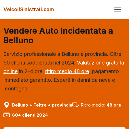
VeicoliSinistrati.com
Vendere Auto Incidentata a
Belluno
Servizio professionale a Belluno e provincia.
Oltre
60 clienti soddisfatti nel 2024.
Valutazione gratuita
online
in 2-4 ore,
ritiro medio 48 ore
, pagamento
immediato garantito.
Esperti in danni da neve e
montagna.
Belluno + Feltre + provincia
Ritiro medio:
48 ore
60+ clienti 2024