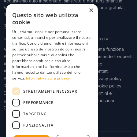
Acquistiamo auto incidentate, sinistrate e non funzionanti in
Veneto, Lombardia ed Emilia-Romagna. Valutazione gratuita,
×
Questo sito web utilizza
ritiro a domicilio, pagamento immediato.
cookie
Scrivici su WhatsApp
Utilizziamo i cookie per personalizzare
contenuti, annunci e per analizzare il nostro
SERVIZI
ZONE
UTILITÀ
traffico. Condividiamo inoltre informazioni
Valutazione auto
sul tuo utilizzo del nostro sito con i nostri
Padova
Come funziona
partner pubblicitari e di analisi che
Auto tamponata
Venezia
Domande frequenti
potrebbero combinarle con altre
Auto grandinata
Verona
Blog
informazioni che hai fornito loro o che
Auto bruciata
Treviso
Contatti
hanno raccolto dal tuo utilizzo dei loro
servizi.
Informativa sulla privacy
Auto alluvionata
Bologna
Privacy policy
Rottamazione
Milano
Cookie policy
STRETTAMENTE NECESSARI
Demolizione
Tutto il Veneto
Termini e
gratuita
condizioni
PERFORMANCE
Camper sinistrato
TARGETING
FUNZIONALITÀ