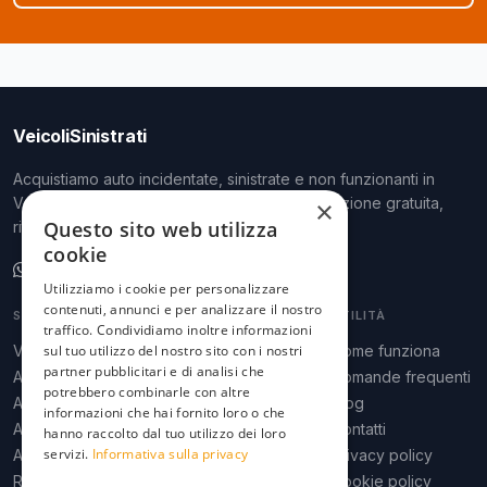
VeicoliSinistrati
Acquistiamo auto incidentate, sinistrate e non funzionanti in
Veneto, Lombardia ed Emilia-Romagna. Valutazione gratuita,
×
Questo sito web utilizza
ritiro a domicilio, pagamento immediato.
cookie
Scrivici su WhatsApp
Utilizziamo i cookie per personalizzare
contenuti, annunci e per analizzare il nostro
SERVIZI
ZONE
UTILITÀ
traffico. Condividiamo inoltre informazioni
Valutazione auto
sul tuo utilizzo del nostro sito con i nostri
Padova
Come funziona
partner pubblicitari e di analisi che
Auto tamponata
Venezia
Domande frequenti
potrebbero combinarle con altre
Auto grandinata
Verona
Blog
informazioni che hai fornito loro o che
Auto bruciata
Treviso
Contatti
hanno raccolto dal tuo utilizzo dei loro
servizi.
Informativa sulla privacy
Auto alluvionata
Bologna
Privacy policy
Rottamazione
Milano
Cookie policy