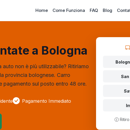
Home
Come Funziona
FAQ
Blog
Contat
entate a Bologna
Bologn
 auto non è più utilizzabile? Ritiriamo
a la provincia bolognese. Carro
San 
 e pagamento sul posto entro 48 ore.
Sa
idente
Pagamento Immediato
I
Ritir