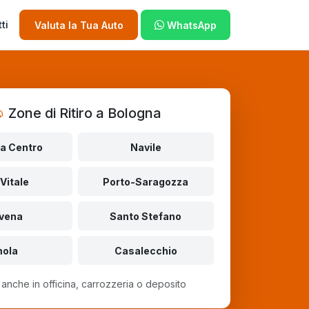
ti
Valuta la Tua Auto
WhatsApp
Zone di Ritiro a Bologna
a Centro
Navile
Vitale
Porto-Saragozza
vena
Santo Stefano
mola
Casalecchio
o anche in officina, carrozzeria o deposito