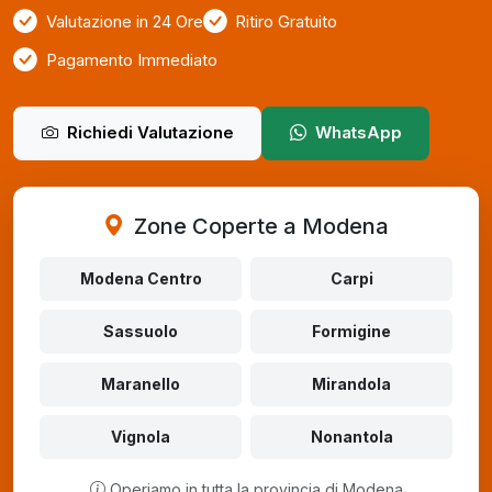
Valutazione in 24 Ore
Ritiro Gratuito
Pagamento Immediato
Richiedi Valutazione
WhatsApp
Zone Coperte a Modena
Modena Centro
Carpi
Sassuolo
Formigine
Maranello
Mirandola
Vignola
Nonantola
Operiamo in tutta la provincia di Modena