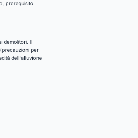
o, prerequisito
 demolitori. Il
i (precauzioni per
dità dell'alluvione