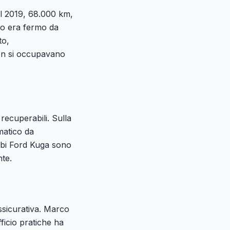
l 2019, 68.000 km,
olo era fermo da
to,
non si occupavano
recuperabili. Sulla
atico da
ambi Ford Kuga sono
nte.
ssicurativa. Marco
ficio pratiche ha