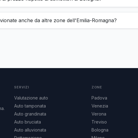
luvionate anche da altre zone dell'Emilia-Romagna?
SERVIZI
ZONE
Valutazione auto
Padova
Auto tamponata
Venezia
na.
Auto grandinata
Verona
Auto bruciata
Treviso
Auto alluvionata
Bologna
Rottamazione
Milano