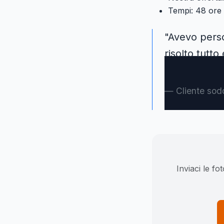
Tempi: 48 ore 
"Avevo pers
risolto tutto
Cliente sod
Inviaci le fo