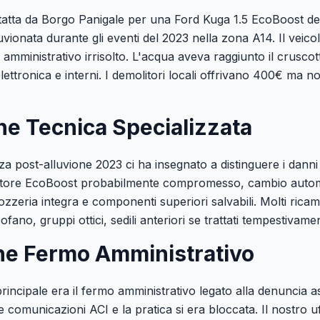
tatta da Borgo Panigale per una Ford Kuga 1.5 EcoBoost de
vionata durante gli eventi del 2023 nella zona A14. Il veic
mministrativo irrisolto. L'acqua aveva raggiunto il cruscot
ttronica e interni. I demolitori locali offrivano 400€ ma 
ne Tecnica Specializzata
a post-alluvione 2023 ci ha insegnato a distinguere i danni 
tore EcoBoost probabilmente compromesso, cambio autom
ozzeria integra e componenti superiori salvabili. Molti ric
 cofano, gruppi ottici, sedili anteriori se trattati tempestivame
ne Fermo Amministrativo
incipale era il fermo amministrativo legato alla denuncia a
comunicazioni ACI e la pratica si era bloccata. Il nostro uf