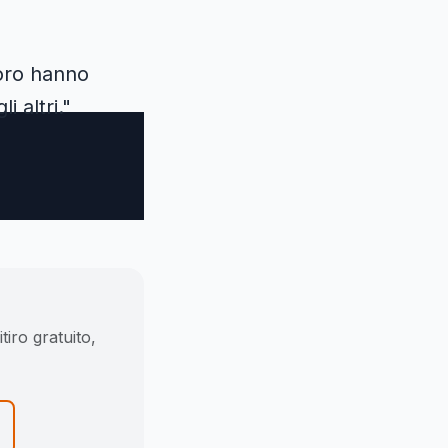
oro hanno
i altri."
tiro gratuito,