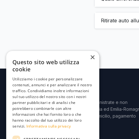
Ritirate auto al
×
Questo sito web utilizza
cookie
Utilizziamo i cookie per personalizzare
contenuti, annunci e per analizzare il nostro
VeicoliSinistrati
traffico. Condividiamo inoltre informazioni
sul tuo utilizzo del nostro sito con i nostri
Acquistiamo auto incidentate, sinistrate e non
partner pubblicitari e di analisi che
potrebbero combinarle con altre
funzionanti in Veneto, Lombardia ed Emilia-Romag
informazioni che hai fornito loro o che
Valutazione gratuita, ritiro a domicilio, pagamento
hanno raccolto dal tuo utilizzo dei loro
immediato.
servizi.
Informativa sulla privacy
Scrivici su WhatsApp