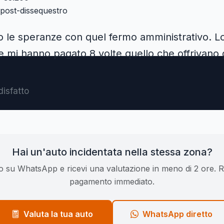
post-dissequestro
o le speranze con quel fermo amministrativo. L
 e mi hanno pagato 8 volte quello che offrivano gl
disfatto
Hai un'auto incidentata nella stessa zona?
to su WhatsApp e ricevi una valutazione in meno di 2 ore. Ri
pagamento immediato.
Valuta la tua auto
WhatsApp diretto