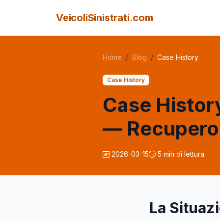
VeicoliSinistrati.com
Home
Blog
Case History
Case History
Case Histor
— Recupero 
2026-03-15
5 min di lettura
La Situaz