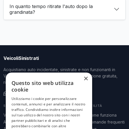
In quanto tempo ritirate l'auto dopo la
grandinata?
VeicoliSinistrati
Acquistiamo auto incidentate, sinistrate e non funzionanti in
Veneto, Lombardia ed Emilia-Romagna. Valutazione gratuita,
×
Questo sito web utilizza
ritiro a domicilio, pagamento immediato.
cookie
Scrivici su WhatsApp
Utilizziamo i cookie per personalizzare
contenuti, annunci e per analizzare il nostro
SERVIZI
ZONE
UTILITÀ
traffico. Condividiamo inoltre informazioni
Valutazione auto
Padova
Come funziona
sul tuo utilizzo del nostro sito con i nostri
partner pubblicitari e di analisi che
Auto tamponata
Venezia
Domande frequenti
potrebbero combinarle con altre
Auto grandinata
Verona
Blog