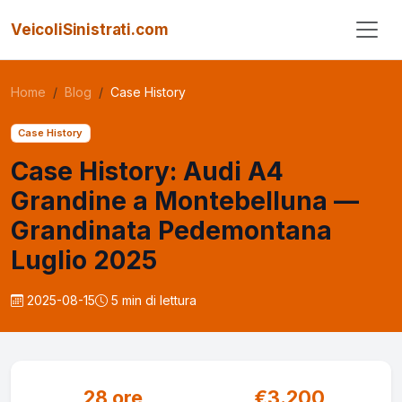
VeicoliSinistrati.com
Home
Blog
Case History
Case History
Case History: Audi A4
Grandine a Montebelluna —
Grandinata Pedemontana
Luglio 2025
2025-08-15
5 min di lettura
28 ore
€3.200